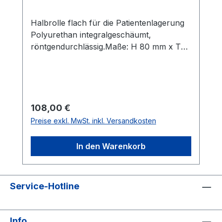
Halbrolle flach für die Patientenlagerung
Polyurethan integralgeschäumt,
röntgendurchlässig.Maße: H 80 mm x T
160 mm x B 420mm.Gut zu reinigen und
desinfizieren
Regulärer Preis:
108,00 €
Preise exkl. MwSt. inkl. Versandkosten
In den Warenkorb
Service-Hotline
Info