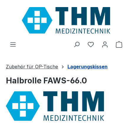
Zum Hauptinhalt springen
Du hast 0 Produ
Ware
Zubehör für OP-Tische
Lagerungskissen
Halbrolle FAWS-66.0
Bildergalerie überspringen