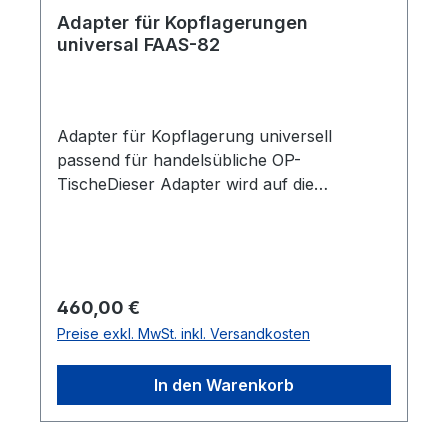
Adapter für Kopflagerungen
universal FAAS-82
Adapter für Kopflagerung universell
passend für handelsübliche OP-
TischeDieser Adapter wird auf die
beidseitigen Normschienen (10 x 25 mm)
aufgestecktund ist in der Breite verstellbar.
Regulärer Preis:
460,00 €
Preise exkl. MwSt. inkl. Versandkosten
In den Warenkorb