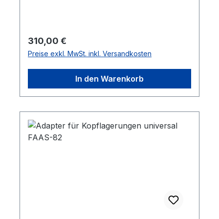
FAAS-72 passen für:FASU-02, FASU-03,
FASU-04, FASU-05,
Regulärer Preis:
310,00 €
Preise exkl. MwSt. inkl. Versandkosten
In den Warenkorb