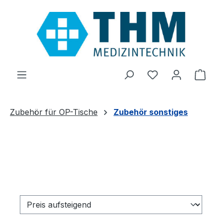
Zum Hauptinhalt springen
Du hast 0 Produ
Ware
Zubehör für OP-Tische
Zubehör sonstiges