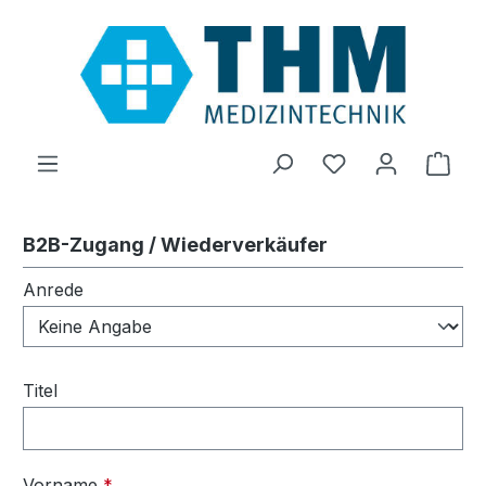
Zum Hauptinhalt springen
Du hast 0 Produ
Ware
B2B-Zugang / Wiederverkäufer
Persönliche Informationen
Anrede
Titel
Vorname
*