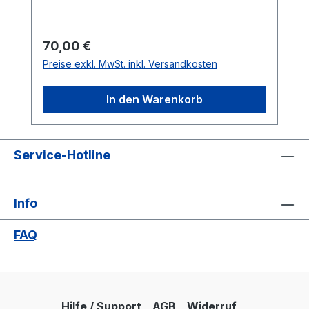
Regulärer Preis:
70,00 €
Preise exkl. MwSt. inkl. Versandkosten
In den Warenkorb
Service-Hotline
Info
FAQ
Hilfe / Support
AGB
Widerruf