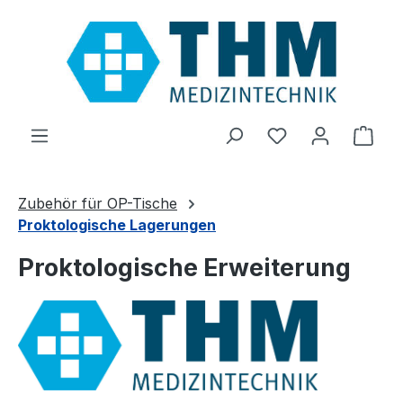
Zum Hauptinhalt springen
Du hast 0 Produ
Ware
Zubehör für OP-Tische
Proktologische Lagerungen
Proktologische Erweiterung