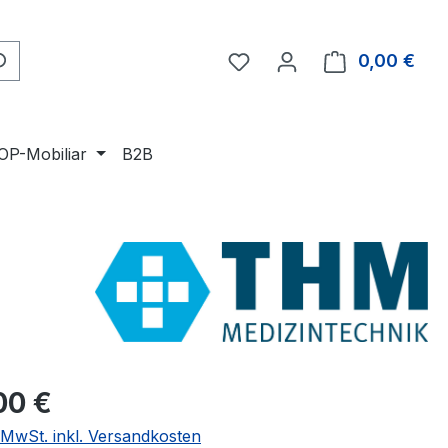
0,00 €
Ware
OP-Mobiliar
B2B
eis:
00 €
. MwSt. inkl. Versandkosten