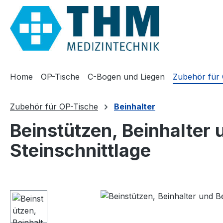
m Hauptinhalt springen
Zur Suche springen
Zur Hauptnavigation springen
Home
OP-Tische
C-Bogen und Liegen
Zubehör für
Zubehör für OP-Tische
Beinhalter
Beinstützen, Beinhalter 
Steinschnittlage
Bildergalerie überspringen