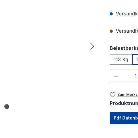
Versandko
Versandfer
Belastbarke
113 Kg
Produkt
Zum Merkze
Produktnu
Pdf Datenb