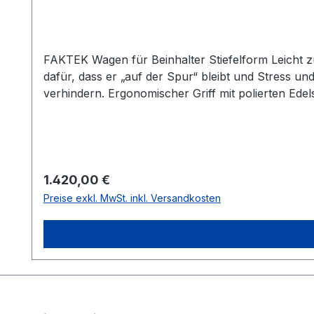
FAKTEK Wagen für Beinhalter Stiefelform Leicht zu schieben oder zu ziehen Lagern Sie die Stiefelbeinhalter platzsparend vertikal Premium-Rollen sorgen
dafür, dass er „auf der Spur“ bleibt und Stress u
verhindern. Ergonomischer Griff mit polierten Ed
Wagens: 56 cm B x 58 cm T x 10
Regulärer Preis:
1.420,00 €
Preise exkl. MwSt. inkl. Versandkosten