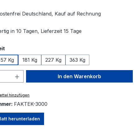
stenfrei Deutschland, Kauf auf Rechnung
tig in 10 Tagen, Lieferzeit 15 Tage
auswählen
it
157 Kg
181 Kg
227 Kg
363 Kg
 Anzahl: Gib den gewünschten Wert ein 
In den Warenkorb
ttel hinzufügen
mmer:
FAKTEK-3000
latt herunterladen